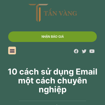
NHẬN BÁO GIÁ
Trang chủ
Giới thiệu
Dịch vụ
Bảng giá
Bài viết
Liên hệ
10 cách sử dụng Email
một cách chuyên
nghiệp