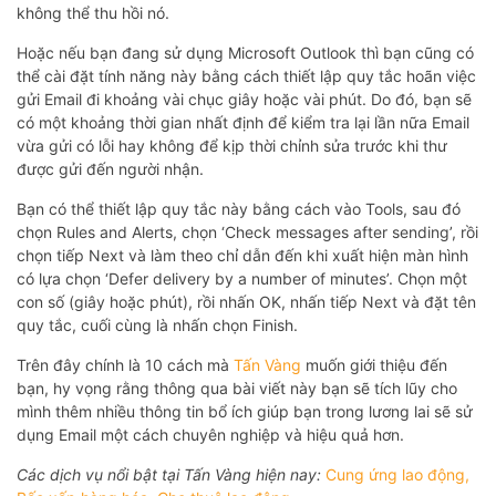
không thể thu hồi nó.
Hoặc nếu bạn đang sử dụng Microsoft Outlook thì bạn cũng có
thể cài đặt tính năng này bằng cách thiết lập quy tắc hoãn việc
gửi Email đi khoảng vài chục giây hoặc vài phút. Do đó, bạn sẽ
có một khoảng thời gian nhất định để kiểm tra lại lần nữa Email
vừa gửi có lỗi hay không để kịp thời chỉnh sửa trước khi thư
được gửi đến người nhận.
Bạn có thể thiết lập quy tắc này bằng cách vào Tools, sau đó
chọn Rules and Alerts, chọn ‘Check messages after sending’, rồi
chọn tiếp Next và làm theo chỉ dẫn đến khi xuất hiện màn hình
có lựa chọn ‘Defer delivery by a number of minutes’. Chọn một
con số (giây hoặc phút), rồi nhấn OK, nhấn tiếp Next và đặt tên
quy tắc, cuối cùng là nhấn chọn Finish.
Trên đây chính là 10 cách mà
Tấn Vàng
muốn giới thiệu đến
bạn, hy vọng rằng thông qua bài viết này bạn sẽ tích lũy cho
mình thêm nhiều thông tin bổ ích giúp bạn trong lương lai sẽ sử
dụng Email một cách chuyên nghiệp và hiệu quả hơn.
Các dịch vụ nổi bật tại Tấn Vàng hiện nay:
Cung ứng lao động
,