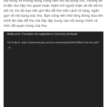
dài dòng và không đúng trọng tâm với nội dung thư, thường sẽ
bị liệt vào hộp thư spam hoặc thậm chí người nhận sẽ rất dễ bỏ
sót nó. Do đó bạn nên ghi tiêu đề thư một cách rõ ràng, ngắn
gọn về nội dung bức thư. Bạn cũng nên nhớ rằng đừng đưa tên
mình lên tiêu đề thư mà hãy tập trung vào nội dung chính và
mức độ quan trọng của thư.
Trình
Media error: Format(s) not supported or source(s) not found
chơi
Tải về tập tin: https://nhanluctanvang.com/wp-content/uploads/2022/10/Bich-Tram-Ne.mp4?
Video
_=1