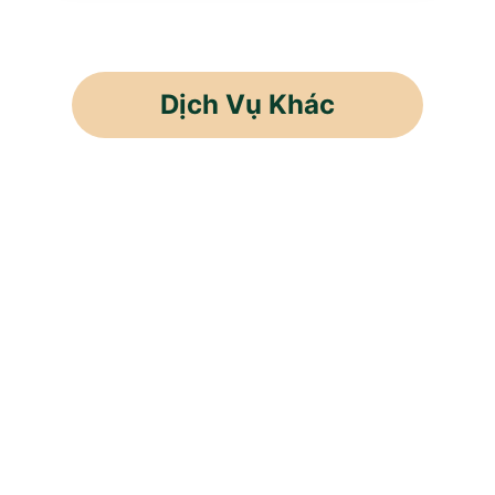
Dịch Vụ Khác
Cho Thuê Lao Động
Cung Ứng Nhân Lực
Thầu Khoán Sản Phẩm
Cung Ứng Lao Động
Dán Tem, Đóng Gói Hàng Hóa
Bốc Xếp Hàng Hóa