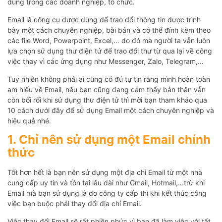
dùng trong các doanh nghiệp, tổ chức.
Email là công cụ được dùng để trao đổi thông tin được trình
bày một cách chuyên nghiệp, bài bản và có thể đính kèm theo
các file Word, Powerpoint, Excel,… do đó mà người ta vẫn luôn
lựa chọn sử dụng thư điện tử để trao đổi thư từ qua lại về công
việc thay vì các ứng dụng như Messenger, Zalo, Telegram,…
Tuy nhiên không phải ai cũng có đủ tự tin rằng mình hoàn toàn
am hiểu về Email, nếu bạn cũng đang cảm thấy bản thân vẫn
còn bối rối khi sử dụng thư điện tử thì mời bạn tham khảo qua
10 cách dưới đây để sử dụng Email một cách chuyên nghiệp và
hiệu quả nhé.
1. Chỉ nên sử dụng một Email chính
thức
Tốt hơn hết là bạn nên sử dụng một địa chỉ Email từ một nhà
cung cấp uy tín và tồn tại lâu dài như Gmail, Hotmail,…trừ khi
Email mà bạn sử dụng là do công ty cấp thì khi kết thúc công
việc bạn buộc phải thay đổi địa chỉ Email.
Việc thay đổi Email sẽ rất phiền phức vì bạn đã làm việc với tất