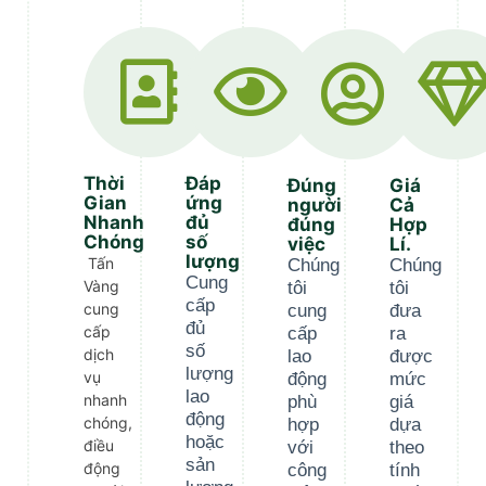
Thời
Đáp
Đúng
Giá
Gian
ứng
người
Cả
Nhanh
đủ
đúng
Hợp
Chóng
số
việc
Lí.
lượng
Tấn
Chúng
Chúng
Cung
Vàng
tôi
tôi
cấp
cung
cung
đưa
đủ
cấp
cấp
ra
số
dịch
lao
được
lượng
vụ
động
mức
lao
nhanh
phù
giá
động
chóng,
hợp
dựa
hoặc
điều
với
theo
sản
động
công
tính