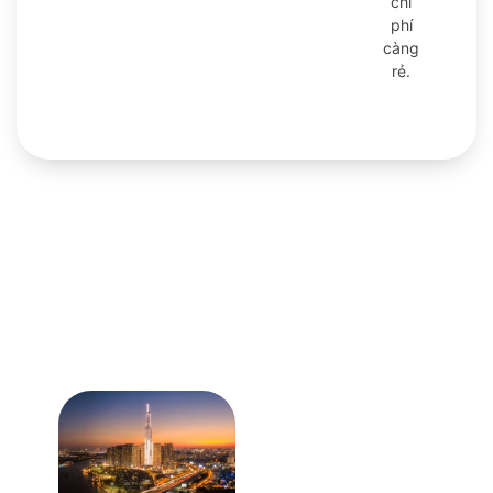
chi
phí
càng
rẻ.