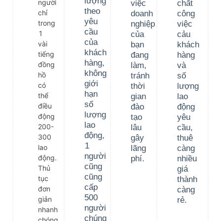
lượng
người
việc
chất
theo
chỉ
doanh
công
yêu
trong
nghiệp
việc
cầu
1
của
cảu
của
vài
bạn
khách
khách
tiếng
đang
hàng
hàng,
đồng
làm,
và
không
hồ
tránh
số
giới
có
thời
lượng
hạn
thể
gian
lao
số
điều
đào
động
lượng
động
tạo
yêu
lao
200-
lâu
cầu,
động,
300
gây
thuê
1
lao
lãng
càng
người
động.
phí.
nhiều
cũng
Thủ
giá
cũng
tục
thành
cấp
đơn
càng
500
giản
rẻ.
người
nhanh
chúng
chóng.