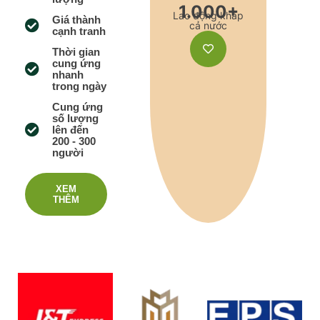
1.000+
Lao động khắp
Giá thành
cả nước
cạnh tranh
Thời gian
cung ứng
nhanh
trong ngày
Cung ứng
số lượng
lên đến
200 - 300
người
XEM
THÊM