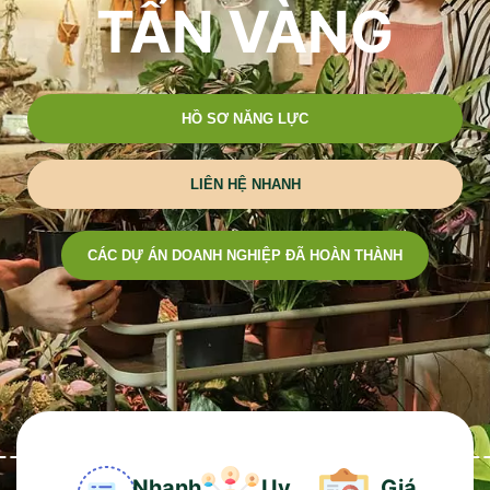
TẤN VÀNG
HỒ SƠ NĂNG LỰC
LIÊN HỆ NHANH
CÁC DỰ ÁN DOANH NGHIỆP ĐÃ HOÀN THÀNH
Nhanh
Uy
Giá