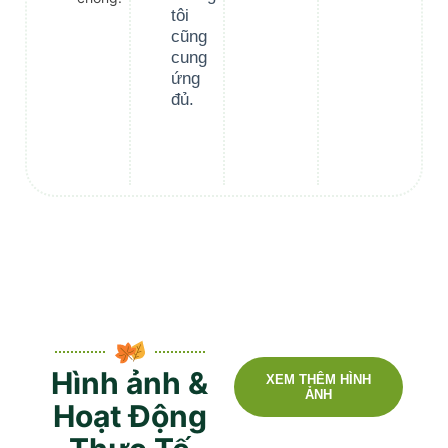
tôi
cũng
cung
ứng
đủ.
Hình ảnh &
XEM THÊM HÌNH
ẢNH
Hoạt Động