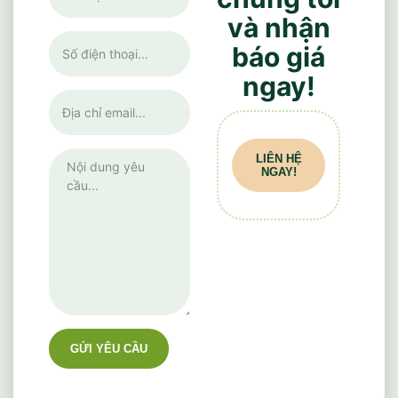
và nhận
báo giá
ngay!
LIÊN HỆ
NGAY!
GỬI YÊU CẦU