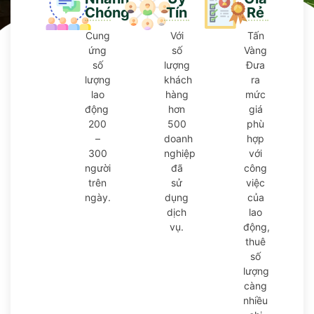
Chóng
Tín
Rẻ
Cung
Với
Tấn
ứng
số
Vàng
số
lượng
Đưa
lượng
khách
ra
lao
hàng
mức
động
hơn
giá
200
500
phù
–
doanh
hợp
300
nghiệp
với
người
đã
công
trên
sử
việc
ngày.
dụng
của
dịch
lao
vụ.
động,
thuê
số
lượng
càng
nhiều