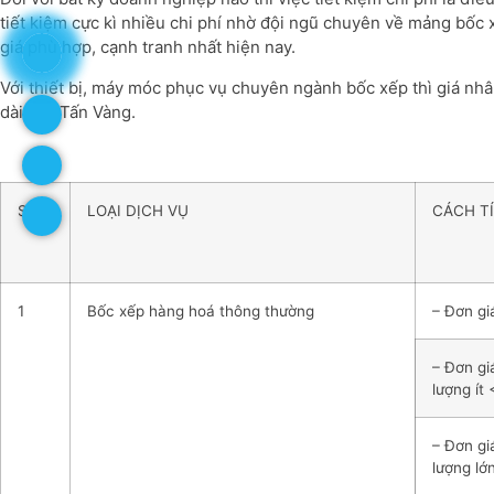
tiết kiệm cực kì nhiều chi phí nhờ đội ngũ chuyên về mảng bốc
giá phù hợp, cạnh tranh nhất hiện nay.
Với thiết bị, máy móc phục vụ chuyên ngành bốc xếp thì giá nhân
dài của Tấn Vàng.
STT
LOẠI DỊCH VỤ
CÁCH TÍ
1
Bốc xếp hàng hoá thông thường
– Đơn giá
– Đơn gi
lượng ít 
– Đơn gi
lượng lớ