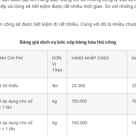
 xếp và cũng sẽ tiết kiệm được rất nhiều thời gian. So với nhữ
 công sẽ được tiết kiệm đi rất nhiều. Cùng với đó là nhiều chươ
Bảng giá dịch vụ bốc xếp hàng hóa thủ công
NH CHI PHÍ
ĐƠN
HÀNG NHẬP (VND)
H
VỊ
TÍNH
 tối thiểu
lần
25.000
2
á áp dụng cho số
kg
150.000
1
< 1 tấn
á áp dụng cho số
kg
130.000
1
n > 1 tấn