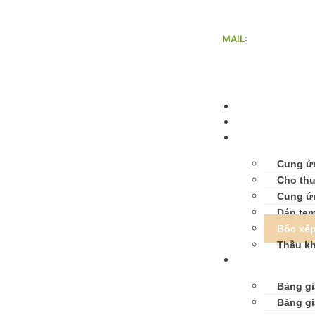
MAIL:
nhanluctanvang@g
Trang chủ
Giới thiệu
Dịch vụ
Cung ứ
Cho thu
Cung ứ
Dán tem
Bốc xế
Thầu k
Bảng giá
Bảng gi
Bảng gi