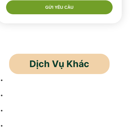
GỬI YÊU CẦU
Dịch Vụ Khác
Cho Thuê Lao Động
Cung Ứng Nhân Lực
Thầu Khoán Sản Phẩm
Cung Ứng Lao Động