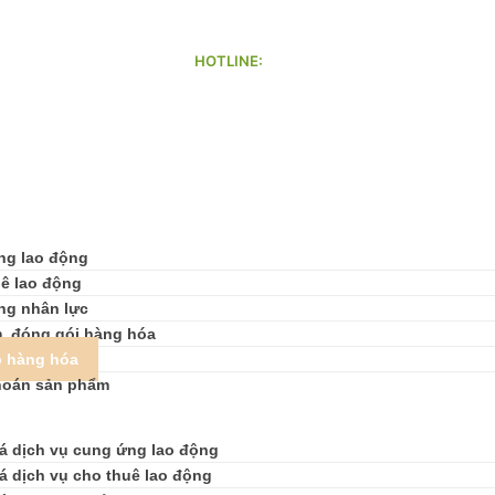
HOTLINE:
mail.com
070 8888 979
ng lao động
ê lao động
ng nhân lực
, đóng gói hàng hóa
p hàng hóa
hoán sản phẩm
á dịch vụ cung ứng lao động
á dịch vụ cho thuê lao động