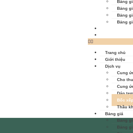
Bảng gi
Bảng gi
Bảng gi
Bảng gi
Bài viết
Liên hệ
Trang chủ
Giới thiệu
Dịch vụ
Cung ứ
Cho thu
Cung ứ
Dán tem
Bốc xế
Thầu k
Bảng giá
Bảng gi
Bảng gi