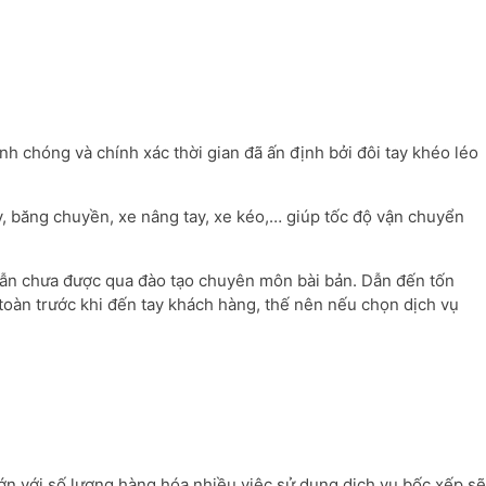
h chóng và chính xác thời gian đã ấn định bởi đôi tay khéo léo
y, băng chuyền, xe nâng tay, xe kéo,… giúp tốc độ vận chuyển
 vẫn chưa được qua đào tạo chuyên môn bài bản. Dẫn đến tốn
oàn trước khi đến tay khách hàng, thế nên nếu chọn dịch vụ
 lớn với số lượng hàng hóa nhiều việc sử dụng dịch vụ bốc xếp sẽ