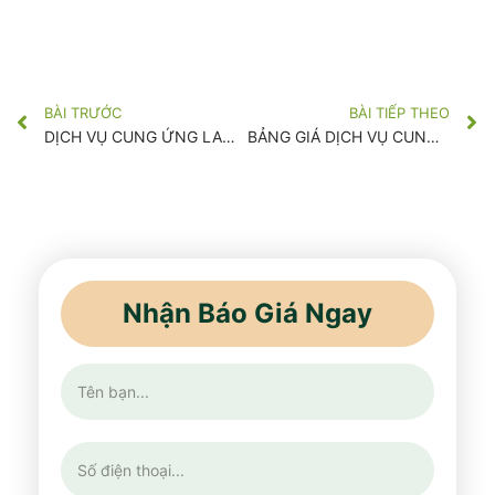
BÀI TRƯỚC
BÀI TIẾP THEO
DỊCH VỤ CUNG ỨNG LAO ĐỘNG ĐỒNG NAI GIÁ RẺ
BẢNG GIÁ DỊCH VỤ CUNG ỨNG LAO ĐỘNG TP HCM
Nhận Báo Giá Ngay