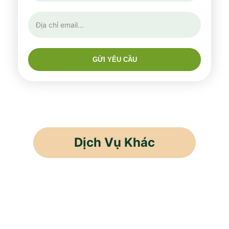
GỬI YÊU CẦU
Dịch Vụ Khác
Cho Thuê Lao Động
Cung Ứng Nhân Lực
Thầu Khoán Sản Phẩm