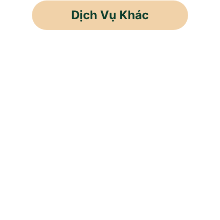
Dịch Vụ Khác
Cho Thuê Lao Động
Cung Ứng Nhân Lực
Thầu Khoán Sản Phẩm
Cung Ứng Lao Động
Dán Tem, Đóng Gói Hàng Hóa
Bốc Xếp Hàng Hóa