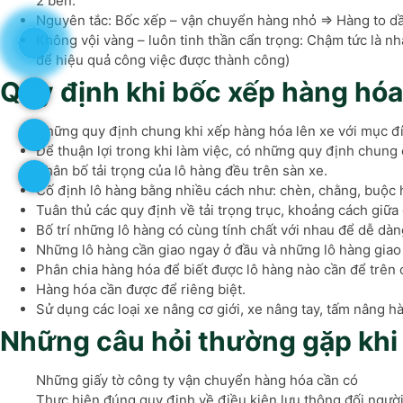
2 bên.
Nguyên tắc: Bốc xếp – vận chuyển hàng nhỏ => Hàng to dần
Không vội vàng – luôn tinh thần cẩn trọng: Chậm tức là nh
để hiệu quả công việc được thành công)
Quy định khi bốc xếp hàng hóa
Những quy định chung khi xếp hàng hóa lên xe với mục đíc
Để thuận lợi trong khi làm việc, có những quy định chung 
Phân bố tải trọng của lô hàng đều trên sàn xe.
Cố định lô hàng bằng nhiều cách như: chèn, chằng, buộc h
Tuân thủ các quy định về tải trọng trục, khoảng cách giữa 
Bố trí những lô hàng có cùng tính chất với nhau để dễ dàn
Những lô hàng cần giao ngay ở đầu và những lô hàng giao
Phân chia hàng hóa để biết được lô hàng nào cần để trên 
Hàng hóa cần được để riêng biệt.
Sử dụng các loại xe nâng cơ giới, xe nâng tay, tấm nâng h
Những câu hỏi thường gặp khi
Những giấy tờ công ty vận chuyển hàng hóa cần có
Thực hiện đúng quy định về điều kiện lưu thông đối người 