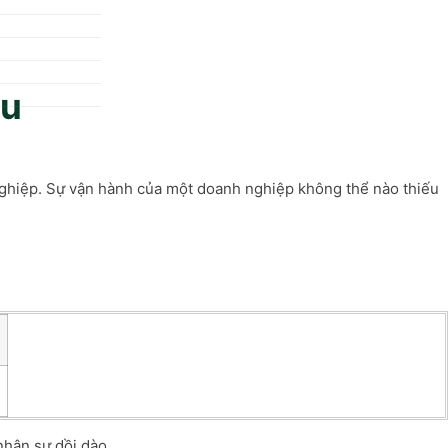
êu
 nghiệp. Sự vận hành của một doanh nghiệp không thể nào thiếu
nhân sự dồi dào.