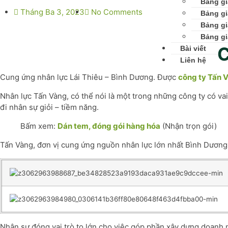
Bảng gi
Tháng Ba 3, 2023
No Comments
Bảng gi
Bảng gi
Bảng gi
C
Bài viết
Liên hệ
Cung ứng nhân lực Lái Thiêu – Bình Dương. Được
công ty Tấn 
Nhân lực Tấn Vàng, có thể nói là một trong những công ty có v
đi nhân sự giỏi – tiềm năng.
Bấm xem:
Dán tem, đóng gói hàng hóa
(Nhận trọn gói)
Tấn Vàng, đơn vị cung ứng nguồn nhân lực lớn nhất Bình Dương
Nhân sự đóng vai trò to lớn cho việc góp phần xây dựng doanh n