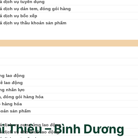
á dịch vụ tuyển dụng
á dịch vụ dán tem, đóng gói hàng
á dịch vụ bốc xếp
á dịch vụ thầu khoán sản phẩm
ng lao động
ê lao động
ng nhân lực
, đóng gói hàng hóa
p hàng hóa
hoán sản phẩm
i Thiêu – Bình Dương
á dịch vụ cung ứng lao động
á dịch vụ cho thuê lao động