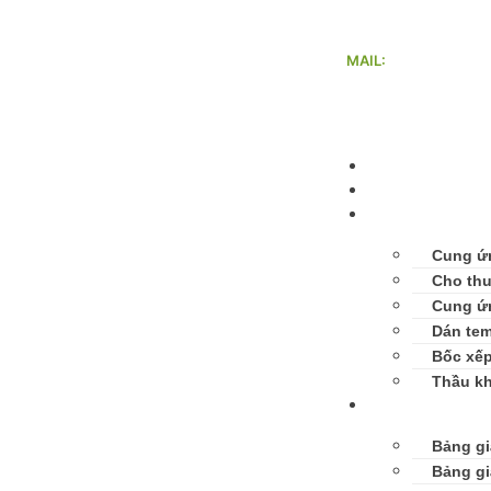
MAIL:
nhanluctanvang@g
Trang chủ
Giới thiệu
Dịch vụ
Cung ứ
Cho thu
Cung ứ
Dán tem
Bốc xế
Thầu k
Bảng giá
Bảng gi
Bảng gi