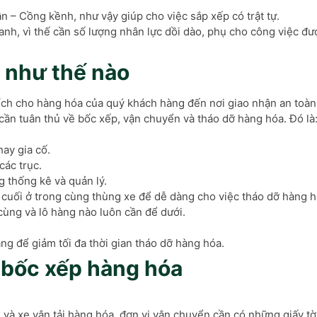
 – Cồng kềnh, như vậy giúp cho việc sắp xếp có trật tự.
anh, vì thế cần số lượng nhân lực dồi dào, phụ cho công việc đ
 như thế nào
h cho hàng hóa của quý khách hàng đến nơi giao nhận an toàn, 
cần tuân thủ về bốc xếp, vận chuyển và tháo dỡ hàng hóa. Đó là
ay gia cố.
các trục.
g thống kê và quản lý.
 cuối ở trong cùng thùng xe để dễ dàng cho việc tháo dỡ hàng h
cùng và lô hàng nào luôn cần để dưới.
àng để giảm tối đa thời gian tháo dỡ hàng hóa.
 bốc xếp hàng hóa
và xe vận tải hàng hóa, đơn vị vận chuyển cần có những giấy tờ,