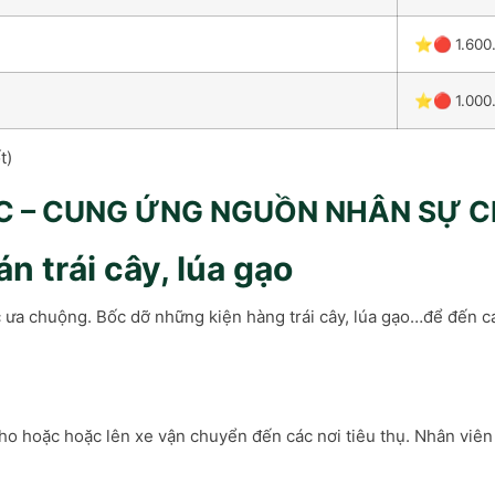
⭐🔴
1.600
⭐🔴
1.000
t)
C – CUNG ỨNG NGUỒN NHÂN SỰ C
n trái cây, lúa gạo
ợc ưa chuộng. Bốc dỡ những kiện hàng trái cây, lúa gạo…để đến 
o hoặc hoặc lên xe vận chuyển đến các nơi tiêu thụ. Nhân viên