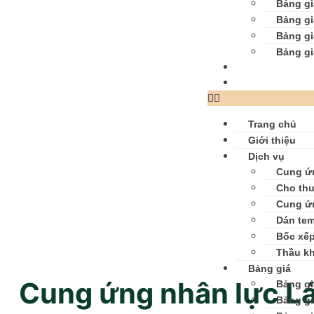
Bảng gi
Bảng gi
Bảng gi
Bảng gi
Bài viết
Liên hệ
Trang chủ
Giới thiệu
Dịch vụ
Cung ứ
Cho thu
Cung ứ
Dán tem
Bốc xế
Thầu k
Bảng giá
Cung ứng nhân lực Lá
Bảng gi
Bảng gi