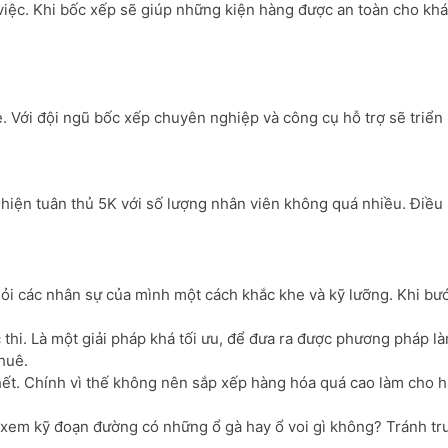
việc. Khi bốc xếp sẽ giúp những kiện hàng được an toàn cho kh
 Với đội ngũ bốc xếp chuyên nghiệp và công cụ hỗ trợ sẽ triển
iện tuân thủ 5K với số lượng nhân viên không quá nhiều. Điều 
ỏi các nhân sự của mình một cách khắc khe và kỹ lưỡng. Khi bước
 thi. Là một giải pháp khá tối ưu, để đưa ra được phương pháp là
huê.
 hết. Chính vì thế không nên sắp xếp hàng hóa quá cao làm cho 
 xem kỹ đoạn đường có những ổ gà hay ổ voi gì không? Tránh trư