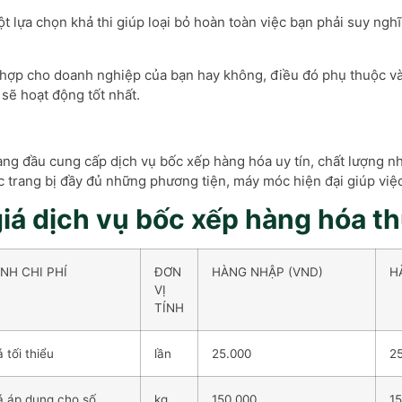
 lựa chọn khả thi giúp loại bỏ hoàn toàn việc bạn phải suy nghĩ
hù hợp cho doanh nghiệp của bạn hay không, điều đó phụ thuộc 
sẽ hoạt động tốt nhất.
àng đầu cung cấp dịch vụ bốc xếp hàng hóa uy tín, chất lượng n
trang bị đầy đủ những phương tiện, máy móc hiện đại giúp việ
iá dịch vụ bốc xếp hàng hóa t
NH CHI PHÍ
ĐƠN
HÀNG NHẬP (VND)
H
VỊ
TÍNH
 tối thiểu
lần
25.000
2
á áp dụng cho số
kg
150.000
1