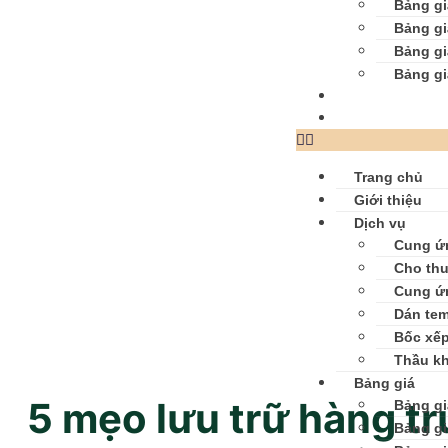
Bảng gi
Bảng gi
Bảng gi
Bảng gi
Bài viết
Liên hệ
Trang chủ
Giới thiệu
Dịch vụ
Cung ứ
Cho thu
Cung ứ
Dán tem
Bốc xế
Thầu k
Bảng giá
5 mẹo lưu trữ hàng tr
Bảng gi
Bảng gi