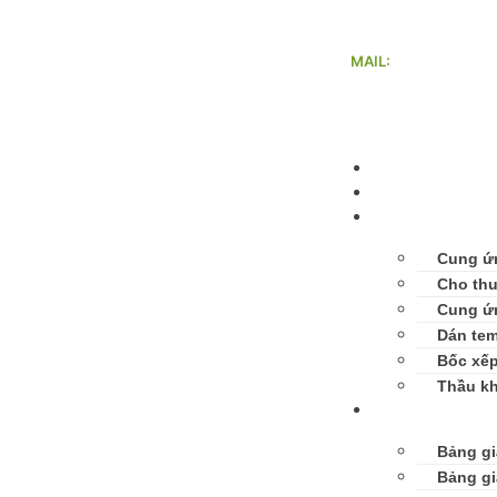
MAIL:
nhanluctanvang@g
Trang chủ
Giới thiệu
Dịch vụ
Cung ứ
Cho thu
Cung ứ
Dán tem
Bốc xế
Thầu k
Bảng giá
Bảng gi
Bảng gi