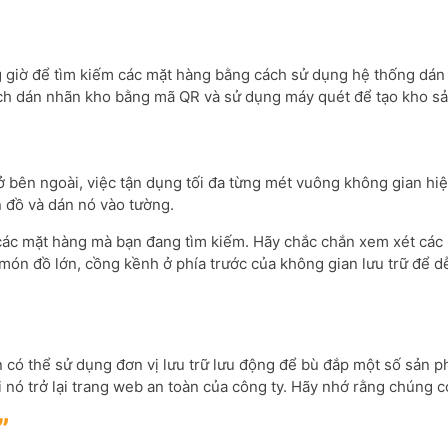
iờ để tìm kiếm các mặt hàng bằng cách sử dụng hệ thống dán nh
ách dán nhãn kho bằng mã QR và sử dụng máy quét để tạo kho sả
ở bên ngoài, việc tận dụng tối đa từng mét vuông không gian hiệ
n đồ và dán nó vào tường.
các mặt hàng mà bạn đang tìm kiếm. Hãy chắc chắn xem xét các 
g món đồ lớn, cồng kềnh ở phía trước của không gian lưu trữ để d
có thể sử dụng đơn vị lưu trữ lưu động để bù đắp một số sản ph
i nó trở lại trang web an toàn của công ty. Hãy nhớ rằng chúng 
”