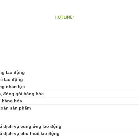
HOTLINE:
mail.com
070 8888 979
ng lao động
ê lao động
ng nhân lực
, đóng gói hàng hóa
p hàng hóa
hoán sản phẩm
á dịch vụ cung ứng lao động
á dịch vụ cho thuê lao động