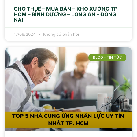
CHO THUÊ – MUA BÁN – KHO XƯỞNG TP
HCM – BÌNH DƯƠNG – LONG AN – ĐỒNG
NAI
17/06/2024
Không có phản hồi
BLOG - TIN TỨC