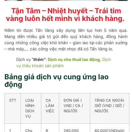
Tận Tâm – Nhiệt huyết – Trái tim
vàng luôn hết mình vì khách hàng.
Niềm tin được Tấn Vàng xây dựng liên tục hơn 5 năm qua.
Mang đến nhiều giá trị gửi đến quý khách hàng, đồng hành
cùng những công việc khó khăn – gian lao tại các phân xưởng
– nhà máy,… các công việc mệt nhọc đã có Tấn Vàng lo.
Dịch vụ
“thêm”
:
Dịch vụ cho thuê lao động
,
Dịch
vụ thầu khoán sản phẩm
Bảng giá dịch vụ cung ứng lao
động
STT
LOẠI
CA
ĐƠN GIÁ (
TĂNG CA NGOÀI
HÌNH
LÀM
VND / CA /
GIỜ (VND / GIỜ /
DỊCH
VIỆC
NGƯỜI)
NGƯỜI)
VỤ
1
Cho
8
280.000
60.000(VND/giờ)