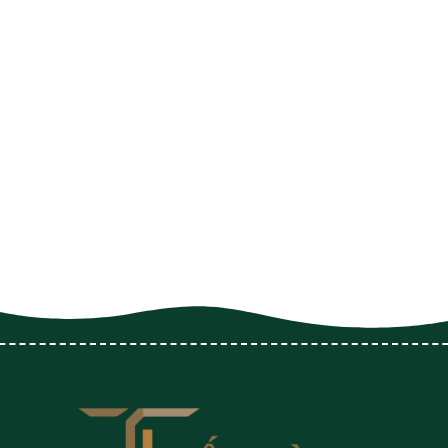
Thầu Khoán Sản Phẩm
Cung Ứng Lao Động
Dán Tem, Đóng Gói Hàng Hóa
Bốc Xếp Hàng Hóa