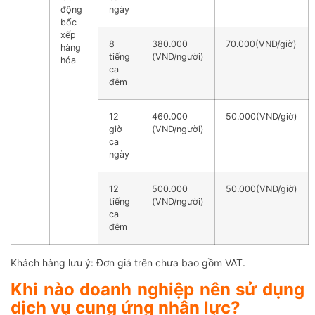
động
ngày
bốc
xếp
8
380.000
70.000(VND/giờ)
hàng
tiếng
(VND/người)
hóa
ca
đêm
12
460.000
50.000(VND/giờ)
giờ
(VND/người)
ca
ngày
12
500.000
50.000(VND/giờ)
tiếng
(VND/người)
ca
đêm
Khách hàng lưu ý: Đơn giá trên chưa bao gồm VAT.
Khi nào doanh nghiệp nên sử dụng
dịch vụ cung ứng nhân lực?