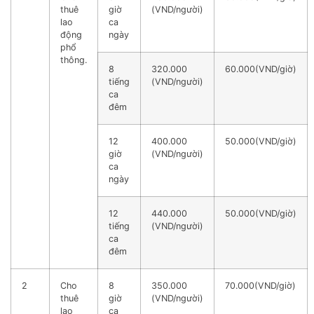
thuê
giờ
(VND/người)
lao
ca
động
ngày
phổ
thông.
8
320.000
60.000(VND/giờ)
tiếng
(VND/người)
ca
đêm
12
400.000
50.000(VND/giờ)
giờ
(VND/người)
ca
ngày
12
440.000
50.000(VND/giờ)
tiếng
(VND/người)
ca
đêm
2
Cho
8
350.000
70.000(VND/giờ)
thuê
giờ
(VND/người)
lao
ca