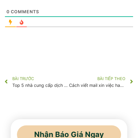
0
COMMENTS
BÀI TRƯỚC
BÀI TIẾP THEO
Top 5 nhà cung cấp dịch vụ Cung Ứng – Cho thuê lao động nổi tiếng nhất Tại TP.HCM, Bình Dương, Long An Và Đồng Nai.
Cách viết mail xin việc hay nhất chinh phục mọi nhà tuyển dụng
Nhận Báo Giá Ngay